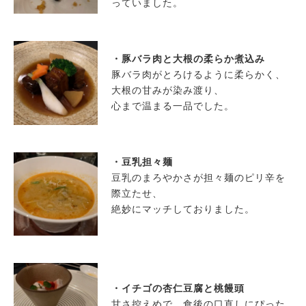
っていました。
・豚バラ肉と大根の柔らか煮込み
豚バラ肉がとろけるように柔らかく、
大根の甘みが染み渡り、
心まで温まる一品でした。
・豆乳担々麺
豆乳のまろやかさが担々麺のピリ辛を
際立たせ、
絶妙にマッチしておりました。
・イチゴの杏仁豆腐と桃饅頭
甘さ控えめで、食後の口直しにぴった